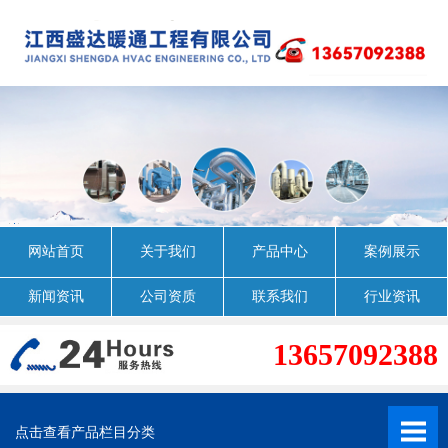
网站首页
关于我们
产品中心
案例展示
新闻资讯
公司资质
联系我们
行业资讯
13657092388
点击查看产品栏目分类